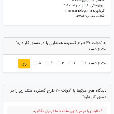
بروزرسانی:
28 اردیبهشت 1401
گردآورنده:
mahsanblog.ir
شناسه مطلب: 105281
به "دولت 30 طرح گسترده هتلداری را در دستور کار دارد"
امتیاز دهید
امتیاز دهید:
1
2
3
4
5
رای
دیدگاه های مرتبط با "دولت 30 طرح گسترده هتلداری را در
دستور کار دارد"
* نظرتان را در مورد این مقاله با ما درمیان بگذارید