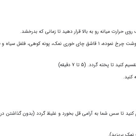
در ادامه طرز تهیه سس اسپاگتی، پیاز، سیر، گوشت چرخ نموده، 1 قاشق چای خوری نمک، پونه کوهی، فلفل سیا
تا پخته گردد. (5 تا 7 دقیقه)
 کنید.
 کنید تا سس شما به آرامی قل بخورد و غلیظ گردد (بدون گذاشتن در ت
 نمک بریزید).