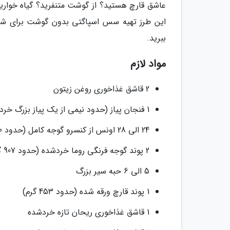
عاشق قارچ هستید؟ از گوشت متنفرید؟ گیاه خوارید
این طرز تهیه سس اسپاگتی بدون گوشت برای شما 
ببرید.
مواد لازم
2 قاشق غذاخوری روغن زیتون
1 فنجان پیاز (حدود نیمی از یک پیاز بزرگ خردشده)
24 الی 28 اونس از کنسرو گوجه کامل (حدود 680 گرم الی 793 گرم)
2 پوند گوجه فرنگی روما خردشده (حدود 907 گرم)
5 الی 6 حبه سیر بزرگ
1 پوند قارچ ورقه شده (حدود 453 گرم)
1 قاشق غذاخوری ریحان تازه خردشده