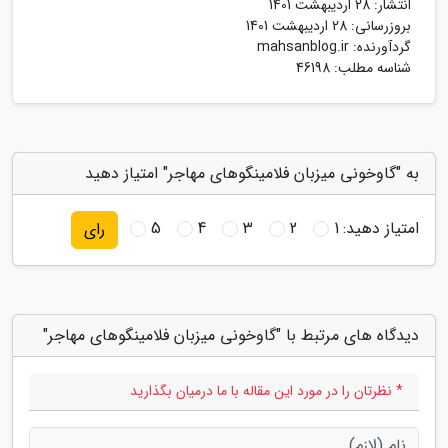
انتشار:
28 اردیبهشت 1401
بروزرسانی:
28 اردیبهشت 1401
گردآورنده:
mahsanblog.ir
شناسه مطلب: 46198
به "گاوخونی میزبان فلامینگوهای مهاجر" امتیاز دهید
امتیاز دهید:
1
2
3
4
5
رای
دیدگاه های مرتبط با "گاوخونی میزبان فلامینگوهای مهاجر"
* نظرتان را در مورد این مقاله با ما درمیان بگذارید